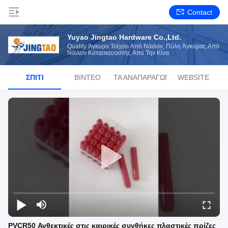
Contact
Yuyao Jingtao Hardware Co.,Ltd.
Quality Άγκυρα Τοίχου Από Νάιλον, Πύλη Άγκυρας Από
Νάιλον Κατασκευαστής Από Την Κίνα
ΣΠΊΤΙ
ΒΊΝΤΕΟ
ΛΊΣΤΑ ΑΝΑΠΑΡΑΓΩΓΉΣ
WEBSITE
PVCR50 Ανθεκτικές στις καιρικές συνθήκες πλαστικές πρίζες