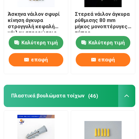
Άσκηνα νάιλον σφυρί
Στερεά νάιλον άγκυρα
κίνηση άγκυρα
ρύθμισης 80 mm
στρογγυλή κεφαλή
μήκος μονοπτέρυγες
νάιλον στερεώσεις
τύπος
πλαίσιο
Καλύτερη τιμή
Καλύτερη τιμή
επαφή
επαφή
Πλαστικά βουλώματα τοίχων
(46)