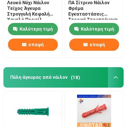
Λευκό Νύχι Νάιλον
ΠΑ Σίτρινο Νάιλον
Τείχος Άγκυρα
Φρέμα
Στρογγυλή Κεφαλή
Εγκαταστάσεις
Χαμηλό Προφίλ
Στροφή Στρυπτόμενη
Τελεία 5MM X 25MM
Κεφαλή Μοναδικές
Καλύτερη τιμή
Καλύτερη τιμή
Φτερούγες Τύπος
επαφή
επαφή
Πύλη άγκυρας από νάιλον
(18)