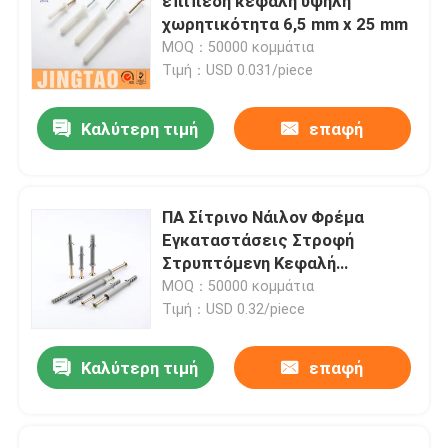
επίπεδη κεφαλή υψηλή
χωρητικότητα 6,5 mm x 25 mm
MOQ：50000 κομμάτια
Τιμή：USD 0.031/piece
Καλύτερη τιμή
επαφή
ΠΑ Σίτρινο Νάιλον Φρέμα
Εγκαταστάσεις Στροφή
Στρυπτόμενη Κεφαλή
Μοναδικές Φτερούγες Τύπος
MOQ：50000 κομμάτια
Τιμή：USD 0.32/piece
Καλύτερη τιμή
επαφή