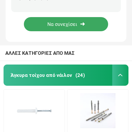
Πλαστικές μανδύες και συσκευαστήρες PP Σχήμα U Μπλε χρώμα 90MM X 90MM X 5MM
Προσαρμοσμένα πλαστικά συσκευαστήρια θύρας μικρού μεγέθους PP 10MM X 75MM
Αγκυροβολία κίνησης από νάιλον σφυρί
Φρέμα πλαστικών συσκευαστών και Shims Custom πλαστικών συσκευαστών δαπέδου
Χρωματιστά πλαστικά συσκευαστήρια τύπου U Πύλες και παράθυρα
Πλαστικά βουλώματα τοίχων
Συσκευές συσκευασίας πλαστικών
ΑΛΛΕΣ ΚΑΤΗΓΟΡΙΕΣ ΑΠΟ ΜΑΣ
Πυροσβεστήρες από πλαστικό
Άγκυρα τοίχου από νάιλον
(24)
βουλώματα τοίχων μετάλλων
Άγκυρα από κράμα ψευδαργύρου
Πύλη από πλαστικό χαρτόνι