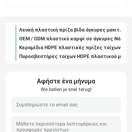
OEM / ODM πλαστικό καρφί σε άγκυρες Νάιλον καρφί κίνηση άγκυρα λευκό
Κεραμίδια HDPE πλαστικές πρίζες τοίχων Εγκαταστάσεις Καφέ χρώμα 7MM X 40MM
Σχετικά με εμάς
Πυροσβεστήρες τοίχων HDPE πλαστικού μεγέθους 5,5 mm × 34 mm Μπλε χρώμα ελαφρύ
Πράσινο πλαστικό για τοποθέτηση άγκυρων τοίχων HDPE 10MM X 50MM
Γύρος εργοστασίων
Σιδηρουργικές άγκυρες από πλαστικό HDPE Κίτρινες πρίζες τοίχου 5MM X 22MM
Μπλοκ καφέ πλαστικό πρίζες τοίχου HDPE εργονομικό σχεδιασμό 7MM X 40MM
Ποιοτικός έλεγχος
Βιομηχανικές πλαστικές πρίζες τοίχων
Μέγεθος 50MM X 10MM πλαστικές πρίζες τοίχου Γκρι χρώμα υψηλή αντοχή
επαφή
OEM Πράσινες πλαστικές πρίζες τοίχου 8MM X 30MM Ελαφρύ ISO9001
Αφήστε ένα μήνυμα
Σιδηρουργική βίδα Σιδηρουργική βίδα PE και πλαστική βίδα Γκρι χρώμα
We bellen je snel terug!
Ζητήστε ένα απόσπασμα
40 χιλιοστών x 8 χιλιοστών Σιδηροδρομικές πρίζες και βίδες
Ελαφριά 6MM X 30MM
Άσπρος νάιλον στερεώσεις πλαισίου βίδα τρυπημένη κεφαλή μονοπτέρυγα τύπου
Άγκυρα τοίχου από νάιλον
Κτίριο πλαστικό γύρισμα ξυλοπετρώματος άγκυρες γκρι χρώμα 6MM X 38MM
Προσαρμοσμένο Nylon Anchor Plug Fixing Plastic Expansion Nail Plug
Πύλη άγκυρας από νάιλον