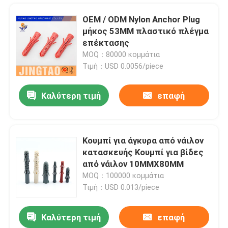
OEM / ODM Nylon Anchor Plug
μήκος 53MM πλαστικό πλέγμα
επέκτασης
MOQ：80000 κομμάτια
Τιμή：USD 0.0056/piece
Καλύτερη τιμή
επαφή
Κουμπί για άγκυρα από νάιλον
κατασκευής Κουμπί για βίδες
Αρχική Σελίδα
από νάιλον 10MMX80MM
MOQ：100000 κομμάτια
Τιμή：USD 0.013/piece
Προϊόντα
Καλύτερη τιμή
επαφή
Λευκή πλαστική πρίζα βίδα άγκυρες μανιτάρι κεφάλι νάιλον καρφί σε άγκυρες
Βίντεο