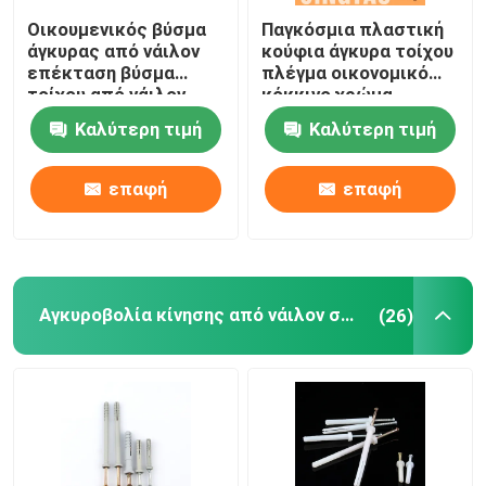
Οικουμενικός βύσμα
Παγκόσμια πλαστική
άγκυρας από νάιλον
κούφια άγκυρα τοίχου
επέκταση βύσμα
πλέγμα οικονομικό
τοίχου από νάιλον
κόκκινο χρώμα
μήκος 25 mm
Καλύτερη τιμή
Καλύτερη τιμή
επαφή
επαφή
Αγκυροβολία κίνησης από νάιλον σφυρί
(26)