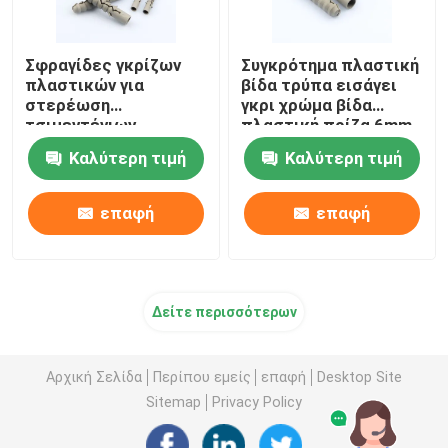
Σφραγίδες γκρίζων
Συγκρότημα πλαστική
πλαστικών για
βίδα τρύπα εισάγει
στερέωση
γκρι χρώμα βίδα
τσιμεντένιων
πλαστική πρίζα 6mm
τεμαχίων από υλικό
διάμετρος
Καλύτερη τιμή
Καλύτερη τιμή
PE
επαφή
επαφή
Δείτε περισσότερων
Αρχική Σελίδα
Περίπου εμείς
επαφή
Desktop Site
Sitemap
Privacy Policy