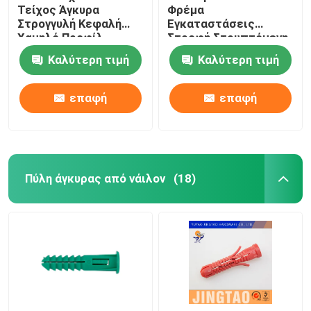
Τείχος Άγκυρα
Φρέμα
Στρογγυλή Κεφαλή
Εγκαταστάσεις
Χαμηλό Προφίλ
Στροφή Στρυπτόμενη
Τελεία 5MM X 25MM
Κεφαλή Μοναδικές
Καλύτερη τιμή
Καλύτερη τιμή
Φτερούγες Τύπος
επαφή
επαφή
Πύλη άγκυρας από νάιλον
(18)