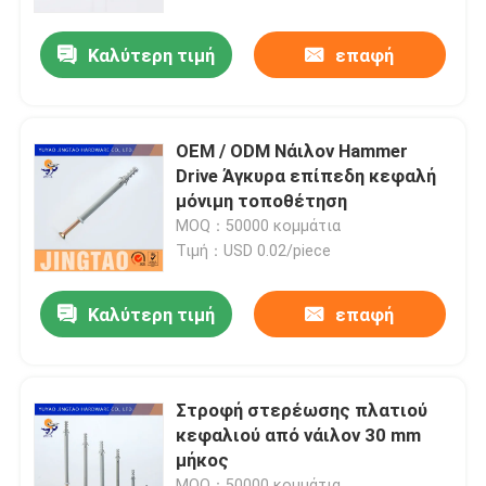
Καλύτερη τιμή
επαφή
Σχετικά με εμάς
Γύρος εργοστασίων
OEM / ODM Νάιλον Hammer
Drive Άγκυρα επίπεδη κεφαλή
Ποιοτικός έλεγχος
μόνιμη τοποθέτηση
MOQ：50000 κομμάτια
Τιμή：USD 0.02/piece
επαφή
Καλύτερη τιμή
επαφή
Ζητήστε ένα απόσπασμα
Άγκυρα τοίχου από νάιλον
Στροφή στερέωσης πλατιού
κεφαλιού από νάιλον 30 mm
μήκος
Πύλη άγκυρας από νάιλον
MOQ：50000 κομμάτια