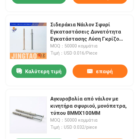
Σιδεράκια Νάιλον Σφυρί
Εγκαταστάσεις Δυνατότητα
Εγκατάστασης Λύση Γκρίζο
Χρώμα
MOQ：50000 κομμάτια
Τιμή：USD 0.016/Piece
Καλύτερη τιμή
επαφή
Αγκυροβολία από νάιλον με
κινητήρα σφυριού, μονόπετρα,
τύπου 8MMX100MM
MOQ：50000 κομμάτια
Τιμή：USD 0.032/piece