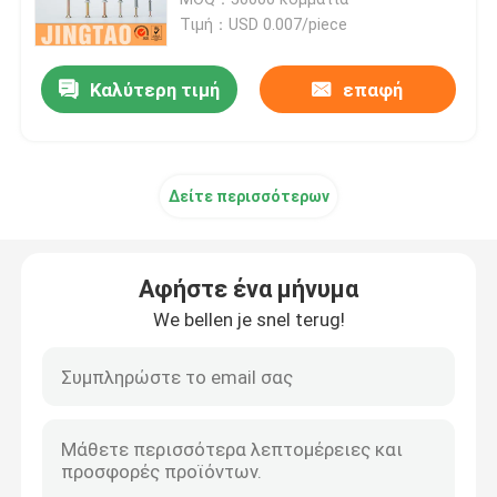
Τιμή：USD 0.007/piece
Αγκυροβολία κίνησης από νάιλον σφυρί
Καλύτερη τιμή
επαφή
Πλαστικά βουλώματα τοίχων
Δείτε περισσότερων
Συσκευές συσκευασίας πλαστικών
Πυροσβεστήρες από πλαστικό
Αφήστε ένα μήνυμα
We bellen je snel terug!
βουλώματα τοίχων μετάλλων
Άγκυρα από κράμα ψευδαργύρου
Πύλη από πλαστικό χαρτόνι