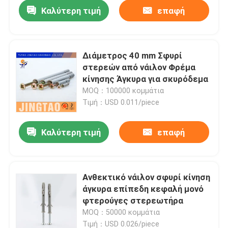
Καλύτερη τιμή
επαφή
Διάμετρος 40 mm Σφυρί
στερεών από νάιλον Φρέμα
κίνησης Άγκυρα για σκυρόδεμα
MOQ：100000 κομμάτια
Τιμή：USD 0.011/piece
Καλύτερη τιμή
επαφή
Αρχική Σελίδα
Ανθεκτικό νάιλον σφυρί κίνηση
άγκυρα επίπεδη κεφαλή μονό
Προϊόντα
φτερούγες στερεωτήρα
MOQ：50000 κομμάτια
Βίντεο
Τιμή：USD 0.026/piece