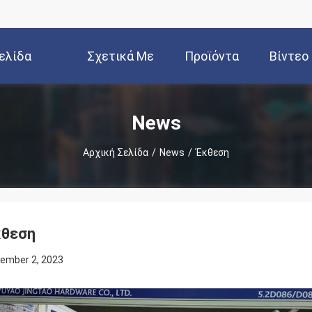
ελίδα
Σχετικά Με
Προϊόντα
Βίντεο
Εμάς
News
Αρχική Σελίδα
/
News
/
Έκθεση
κθεση
ember 2, 2023