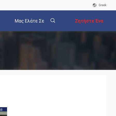
Greek
Μας Ελάτε Σε
Ζητήστε Ένα
Επαφή Με
Απόσπασμα
描
述