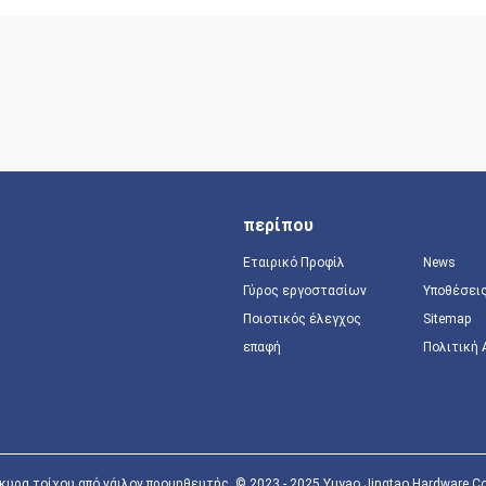
περίπου
Εταιρικό Προφίλ
News
Γύρος εργοστασίων
Υποθέσει
Ποιοτικός έλεγχος
Sitemap
επαφή
Πολιτική
υρα τοίχου από νάιλον προμηθευτής. © 2023 - 2025 Yuyao Jingtao Hardware Co.,L