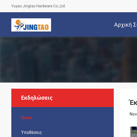
Yuyao Jingtao Hardware Co.,Ltd.
Αρχική Σ
Εκδηλώσεις
Έ
Nov
News
Υποθέσεις