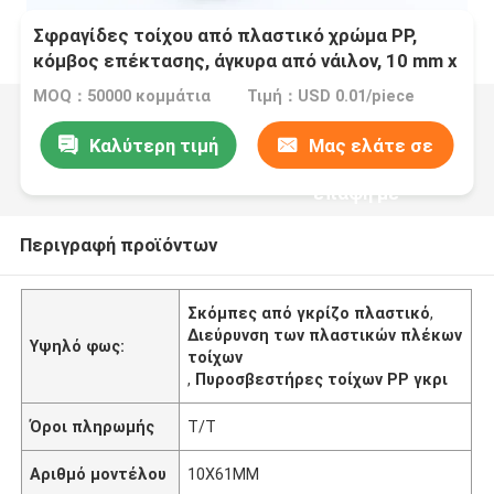
Σφραγίδες τοίχου από πλαστικό χρώμα PP,
κόμβος επέκτασης, άγκυρα από νάιλον, 10 mm x
61 mm
MOQ：50000 κομμάτια
Τιμή：USD 0.01/piece
Καλύτερη τιμή
Μας ελάτε σε
επαφή με
Περιγραφή προϊόντων
Σκόμπες από γκρίζο πλαστικό
,
Διεύρυνση των πλαστικών πλέκων
Υψηλό φως:
τοίχων
,
Πυροσβεστήρες τοίχων PP γκρι
Όροι πληρωμής
Τ/Τ
Αριθμό μοντέλου
10X61MM