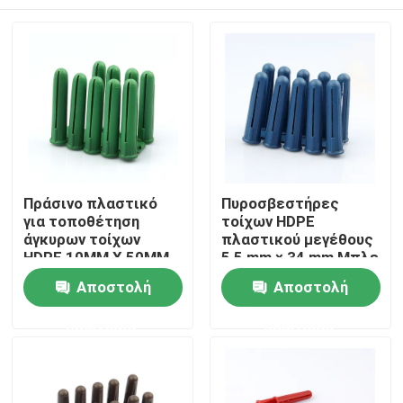
Πράσινο πλαστικό
Πυροσβεστήρες
για τοποθέτηση
τοίχων HDPE
άγκυρων τοίχων
πλαστικού μεγέθους
HDPE 10MM X 50MM
5,5 mm × 34 mm Μπλε
χρώμα ελαφρύ
Αρχική Σελίδα
Αποστολή
Αποστολή
ερώτησης
ερώτησης
Προϊόντα
Βίντεο