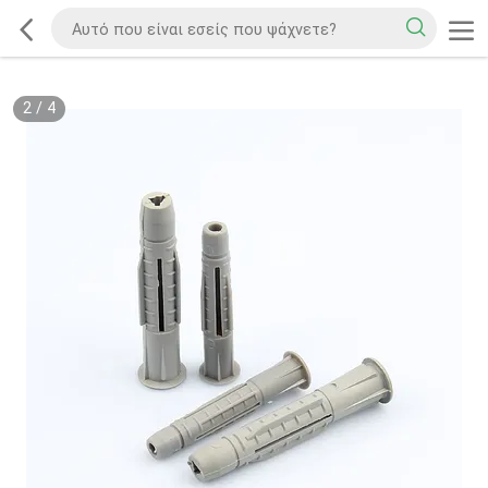
2
/
4