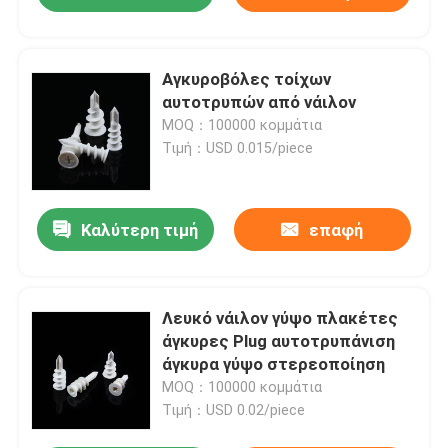
Αγκυροβόλες τοίχων
αυτοτρυπών από νάιλον
MOQ：100000 κομμάτια
Τιμή：USD 0.015/piece
Καλύτερη τιμή
επαφή
Λευκό νάιλον γύψο πλακέτες
άγκυρες Plug αυτοτρυπάνιση
άγκυρα γύψο στερεοποίηση
MOQ：100000 κομμάτια
Τιμή：USD 0.02/piece