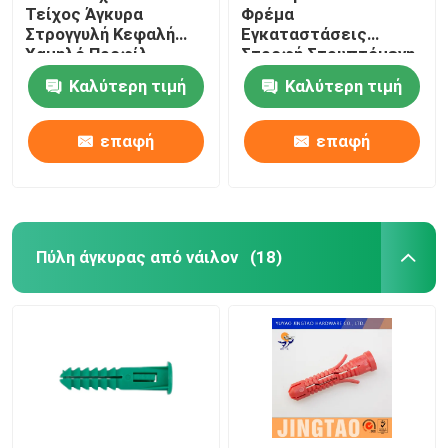
Τείχος Άγκυρα
Φρέμα
Στρογγυλή Κεφαλή
Εγκαταστάσεις
Χαμηλό Προφίλ
Στροφή Στρυπτόμενη
Τελεία 5MM X 25MM
Κεφαλή Μοναδικές
Καλύτερη τιμή
Καλύτερη τιμή
Φτερούγες Τύπος
επαφή
επαφή
Πύλη άγκυρας από νάιλον
(18)