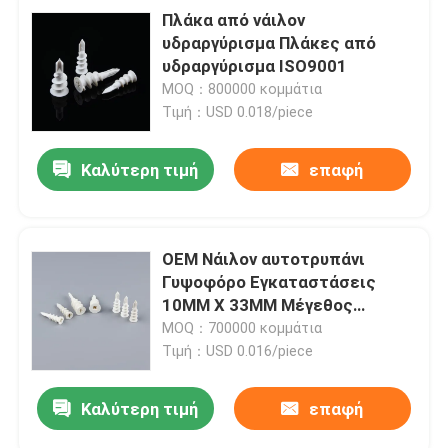
Πλάκα από νάιλον
υδραργύρισμα Πλάκες από
υδραργύρισμα ISO9001
MOQ：800000 κομμάτια
Τιμή：USD 0.018/piece
Καλύτερη τιμή
επαφή
OEM Νάιλον αυτοτρυπάνι
Γυψοφόρο Εγκαταστάσεις
10MM X 33MM Μέγεθος
άγκυρας
MOQ：700000 κομμάτια
Τιμή：USD 0.016/piece
Καλύτερη τιμή
επαφή