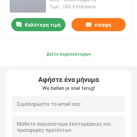
Τιμή：USD 0.016/piece
Αγκυροβολία κίνησης από νάιλον σφυρί
Καλύτερη τιμή
επαφή
Πλαστικά βουλώματα τοίχων
Δείτε περισσότερων
Συσκευές συσκευασίας πλαστικών
Πυροσβεστήρες από πλαστικό
Αφήστε ένα μήνυμα
We bellen je snel terug!
βουλώματα τοίχων μετάλλων
Άγκυρα από κράμα ψευδαργύρου
Πύλη από πλαστικό χαρτόνι