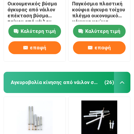
Οικουμενικός βύσμα
Παγκόσμια πλαστική
άγκυρας από νάιλον
κούφια άγκυρα τοίχου
επέκταση βύσμα
πλέγμα οικονομικό
τοίχου από νάιλον
κόκκινο χρώμα
μήκος 25 mm
Καλύτερη τιμή
Καλύτερη τιμή
επαφή
επαφή
Αγκυροβολία κίνησης από νάιλον σφυρί
(26)