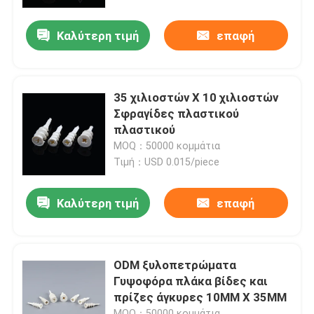
Καλύτερη τιμή
επαφή
Σχετικά με εμάς
Γύρος εργοστασίων
35 χιλιοστών X 10 χιλιοστών
Σφραγίδες πλαστικού
Ποιοτικός έλεγχος
πλαστικού
MOQ：50000 κομμάτια
Τιμή：USD 0.015/piece
επαφή
Καλύτερη τιμή
επαφή
Ζητήστε ένα απόσπασμα
Άγκυρα τοίχου από νάιλον
ODM ξυλοπετρώματα
Γυψοφόρα πλάκα βίδες και
πρίζες άγκυρες 10MM X 35MM
Πύλη άγκυρας από νάιλον
MOQ：50000 κομμάτια