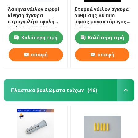
Άσκηνα νάιλον σφυρί
Στερεά νάιλον άγκυρα
κίνηση άγκυρα
ρύθμισης 80 mm
στρογγυλή κεφαλή
μήκος μονοπτέρυγες
νάιλον στερεώσεις
τύπος
πλαίσιο
Καλύτερη τιμή
Καλύτερη τιμή
επαφή
επαφή
Πλαστικά βουλώματα τοίχων
(46)