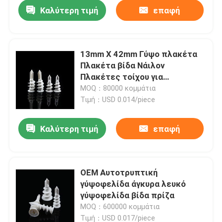
Καλύτερη τιμή
επαφή
13mm X 42mm Γύψο πλακέτα
Πλακέτα βίδα Νάιλον
Πλακέτες τοίχου για
ξυλοπίνακα
MOQ：80000 κομμάτια
Τιμή：USD 0.014/piece
Καλύτερη τιμή
επαφή
Αρχική Σελίδα
OEM Αυτοτρυπτική
γύψοφελίδα άγκυρα λευκό
Προϊόντα
γύψοφελίδα βίδα πρίζα
MOQ：600000 κομμάτια
Βίντεο
Τιμή：USD 0.017/piece